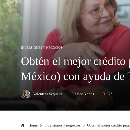
INVERSIONES Y NEGOCIOS
Obtén el mejor crédito
México) con ayuda de 
Valentina Sequeira
Hace 3 años
275
Home
Inversiones y negocios
Obtén el mejor crédito par