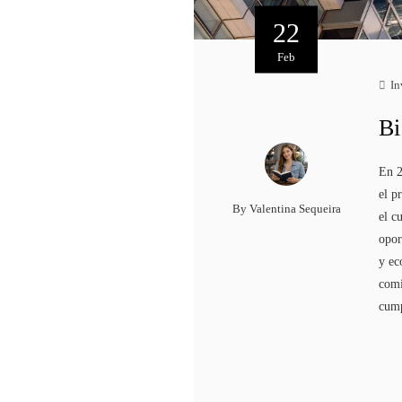
22
Feb
In
Bi
En 2
el p
By
Valentina Sequeira
el c
opor
y ec
comi
cum