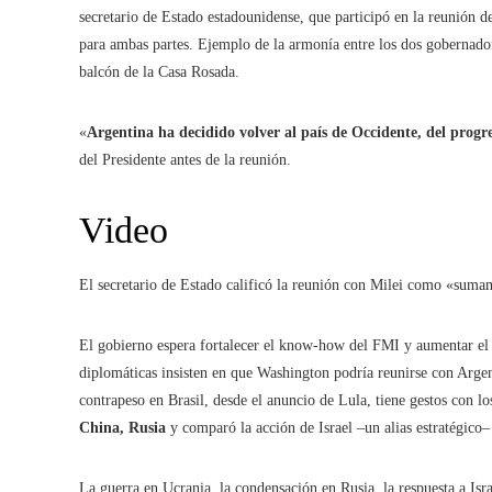
secretario de Estado estadounidense, que participó en la reunión de
para ambas partes. Ejemplo de la armonía entre los dos gobernado
balcón de la Casa Rosada.
«
Argentina ha decidido volver al país de Occidente, del progre
del Presidente antes de la reunión.
Video
El secretario de Estado calificó la reunión con Milei como «suma
El gobierno espera fortalecer el know-how del FMI y aumentar el 
diplomáticas insisten en que Washington podría reunirse con Arg
contrapeso en Brasil, desde el anuncio de Lula, tiene gestos con l
China, Rusia
y comparó la acción de Israel –un alias estratégico–
La guerra en Ucrania, la condensación en Rusia, la respuesta a Isra