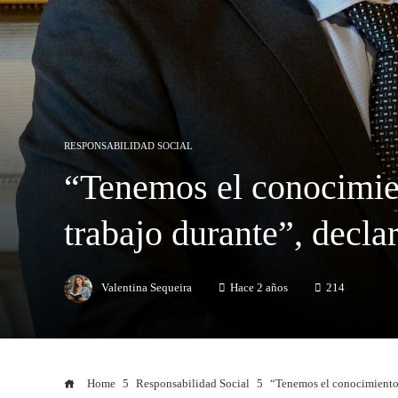
RESPONSABILIDAD SOCIAL
“Tenemos el conocimien
trabajo durante”, decl
Valentina Sequeira
Hace 2 años
214
Home
Responsabilidad Social
“Tenemos el conocimiento 