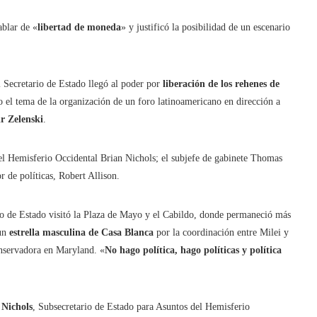
ablar de «
libertad de moneda
» y justificó la posibilidad de un escenario
El Secretario de Estado llegó al poder por
liberación de los rehenes de
 el tema de la organización de un foro latinoamericano en dirección a
r Zelenski
.
el Hemisferio Occidental Brian Nichols; el subjefe de gabinete Thomas
r de políticas, Robert Allison.
ario de Estado visitó la Plaza de Mayo y el Cabildo, donde permaneció más
 un
estrella masculina de Casa Blanca
por la coordinación entre Milei y
onservadora en Maryland. «
No hago política, hago políticas y política
 Nichols
, Subsecretario de Estado para Asuntos del Hemisferio