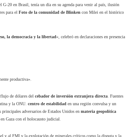
l G-20 en Brasil, tenía un día en su agenda para venir al país, ilusión
res para el
Foto de la comunidad de Blinken
con Milei en el histórico
so, la democracia y la libertad
«, celebró en declaraciones en presencia
mente productiva».
flujo de dólares del
cebador de inversión extranjera directa
. Fuentes
entina y la ONU.
centro de estabilidad
en una región convulsa y un
os principales adversarios de Estados Unidos en
materia geopolítica
 en Gaza con el holocausto judicial.
el y al FMI y la explotación de minerales críticos como la disputa y la