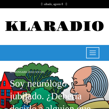
sábado, agosto 8
RESPONSABILIDAD SOCIAL
Soy neurólogo
jubilado. ¿Debería
decirle a alguien que