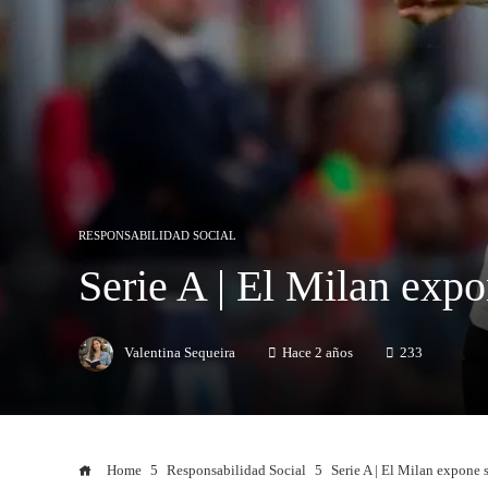
RESPONSABILIDAD SOCIAL
Serie A | El Milan expo
Valentina Sequeira
Hace 2 años
233
Home
Responsabilidad Social
Serie A | El Milan expone 