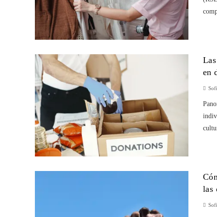
compr
Las
en 
Sof
Panor
indiv
cultu
Cóm
las
Sof