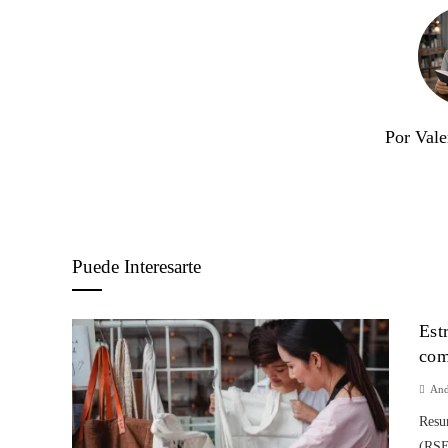
Por Vale
Puede Interesarte
Est
com
And
Resum
(RSE)