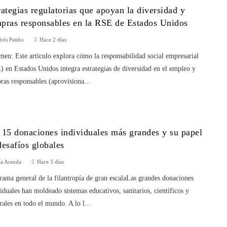
rategias regulatorias que apoyan la diversidad y
pras responsables en la RSE de Estados Unidos
rés Patiño
Hace 2 días
en: Este artículo explora cómo la responsabilidad social empresarial
 en Estados Unidos integra estrategias de diversidad en el empleo y
as responsables (aprovisiona...
 15 donaciones individuales más grandes y su papel
desafíos globales
ía Aranda
Hace 3 días
ama general de la filantropía de gran escalaLas grandes donaciones
iduales han moldeado sistemas educativos, sanitarios, científicos y
rales en todo el mundo. A lo l...