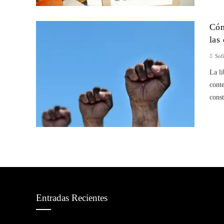
Cóm
las
Sof
La li
cont
const
Entradas Recientes