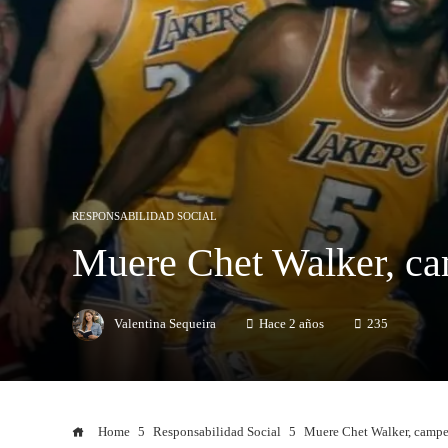
RESPONSABILIDAD SOCIAL
Muere Chet Walker, ca
Valentina Sequeira
Hace 2 años
235
Home
Responsabilidad Social
Muere Chet Walker, campe