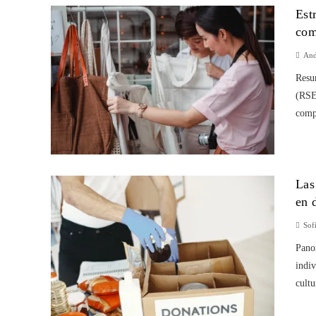
Est
com
And
Resum
(RSE)
compr
Las
en 
Sof
Panor
indiv
cultu