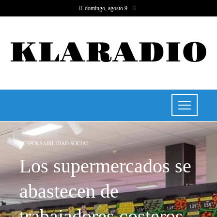
domingo, agosto 9
RESPONSABILIDAD SOCIAL
Los supermercados se
abastecen de
trabajadores costeros