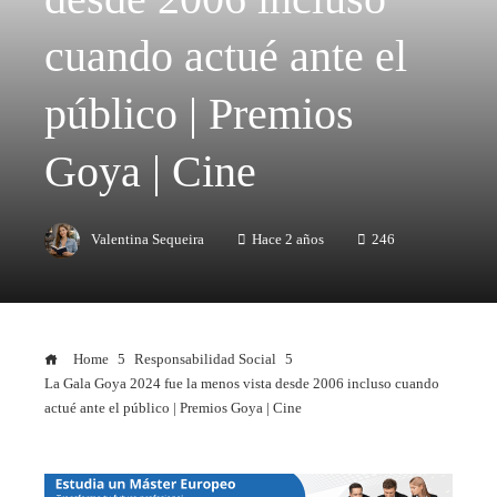
cuando actué ante el
público | Premios
Goya | Cine
Valentina Sequeira
Hace 2 años
246
Home
Responsabilidad Social
La Gala Goya 2024 fue la menos vista desde 2006 incluso cuando
actué ante el público | Premios Goya | Cine