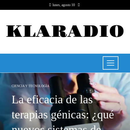
lunes, agosto 10
CIENCIA Y TECNOLOGÍA
La eficacia de las
terapias génicas: ¿qué
nuevos sistemas de