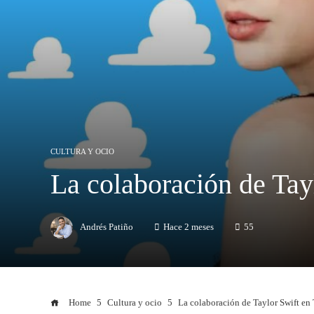
CULTURA Y OCIO
La colaboración de Tayl
Andrés Patiño
Hace 2 meses
55
Home
Cultura y ocio
La colaboración de Taylor Swift en T