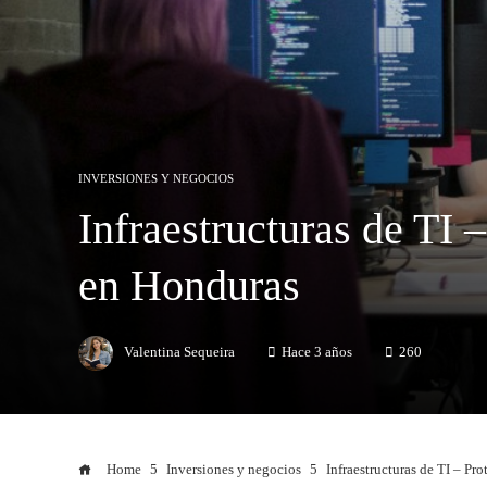
INVERSIONES Y NEGOCIOS
Infraestructuras de TI 
en Honduras
Valentina Sequeira
Hace 3 años
260
Home
Inversiones y negocios
Infraestructuras de TI – Pr