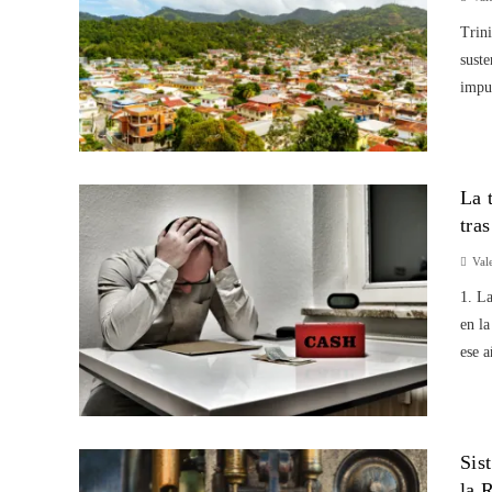
Trin
suste
impul
La 
tra
Val
1. L
en la
ese a
Sis
la 