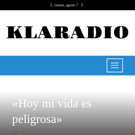
viernes, agosto 7
RESPONSABILIDAD SOCIAL
«Hoy mi vida es
peligrosa»