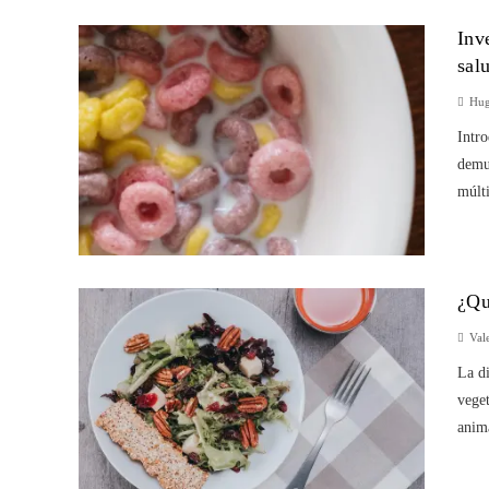
Inv
sal
Hug
Intro
demu
múlti
¿Qu
Val
La di
veget
anim