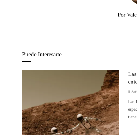
Por Vale
Puede Interesarte
Las
ent
Sof
Las 1
espac
tiene