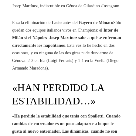
Josep Martínez, indiscutible en Génoa de Gilardino
/Instagram
Pasa la eliminación de
Lacio
antes del
Bayern de Mónaco
Sólo
quedan dos equipos italianos vivos en Champions: el
Inter de
Milán
si el
Nápoles
.
Josep Martínez sabe a qué se enfrentan
directamente los napolitanos
. Esta vez lo he hecho en dos
ocasiones, y en ninguna de las dos giras pude desviarme de
Génova. 2-2 en Ida (Luigi Ferraris) y 1-1 en la Vuelta (Diego
Armando Maradona).
«HAN PERDIDO LA
ESTABILIDAD…»
«
Ha perdido la estabilidad que tenía con Spalletti. Cuando
cambias de entrenador es un poco adaptarte a lo que le
gusta al nuevo entrenador. Las dinámicas, cuando no son