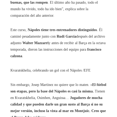
buenas, que las rompen
. El último año ha pasado, todo el
mundo ha vivido, todo ha ido bien”, explica sobre la
comparación del año anterior.
Este curso,
Nápoles tiene tres entrenadores distinguidos
. Él
caminó pesadamente junto con
Rudi García
después del archivo
adjunto
Walter Mazzarri
y antes de recibir al Barça en la octava
temporada, dieron las instrucciones del equipo para
francisco
calzona
.
Kvaratskhelia, celebrando un gol con el Nápoles
/EFE
Sin embargo, Josep Martínez no quiere que lo maten. «
El fútbol
son etapas, pero la base del Nápoles es casi la misma.
Tienen
en Kvaratskhelia, Osimhen, Anguissa…
Jugadores de mucha
calidad y que pueden darle un gran susto al Barça si no su
mejor versión, incluso la vista al mar en Montjuïc. Creo que