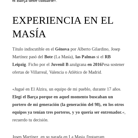
el Barça debe cuidarse
«.
EXPERIENCIA EN EL
MASÍA
Título indiscutible en el
Génova
por Alberto Gilardino, Josep
Martínez pasó del
Bote
(La Masía),
las Palmas
si el
RB
Leipzig
. Ficho por el
Juvenil B
azulgrana
en 2016
Pesa sostener
ofertas de Villarreal, Valencia o Atlético de Madrid.
«Jugué en El Alzira, un equipo de mi pueblo, durante 17 años.
Elegí el Barça porque en aquel momento buscaban un
portero de mi generación (la generación del 98), en los otros
equipos ya tenían tres porteros, y yo quería ser entrenador.
«,
recuerdo tu decisión.
Josep Martínez, en su parada en La Masia
/Instagram