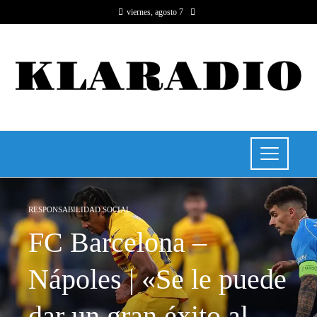
viernes, agosto 7
RESPONSABILIDAD SOCIAL
FC Barcelona –
Nápoles | «Se le puede
dar un gran éxito al