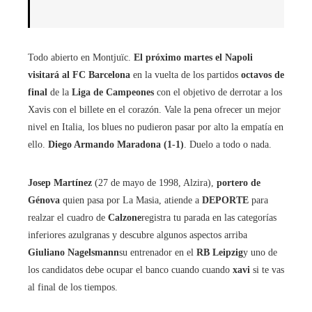
Todo abierto en Montjuïc.
El próximo martes el Napoli
visitará al FC Barcelona
en la vuelta de los partidos
octavos de
final
de la
Liga de Campeones
con el objetivo de derrotar a los
Xavis con el billete en el corazón. Vale la pena ofrecer un mejor
nivel en Italia, los blues no pudieron pasar por alto la empatía en
ello.
Diego Armando Maradona (1-1)
. Duelo a todo o nada.
Josep Martínez
(27 de mayo de 1998, Alzira),
portero de
Génova
quien pasa por La Masia, atiende a
DEPORTE
para
realzar el cuadro de
Calzone
registra tu parada en las categorías
inferiores azulgranas y descubre algunos aspectos arriba
Giuliano Nagelsmann
su entrenador en el
RB Leipzig
y uno de
los candidatos debe ocupar el banco cuando cuando
xavi
si te vas
al final de los tiempos.