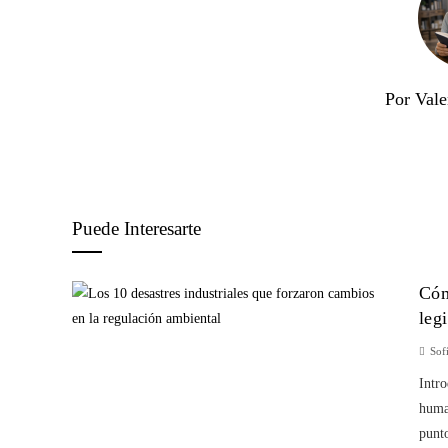
Por Vale
Puede Interesarte
Cóm
leg
Sof
Intro
huma
punto