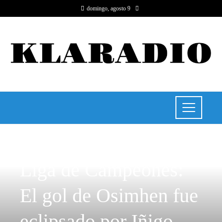
domingo, agosto 9
RESPONSABILIDAD SOCIAL
Liga de Campeones:
El gol de Osimhen fue
eclipsado por Iñigo